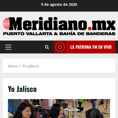
Saltar
9 de agosto de 2026
al
contenido
LA PATRONA FM EN VIVO
Menú
principal
Inicio
Yo Jalisco
Yo Jalisco