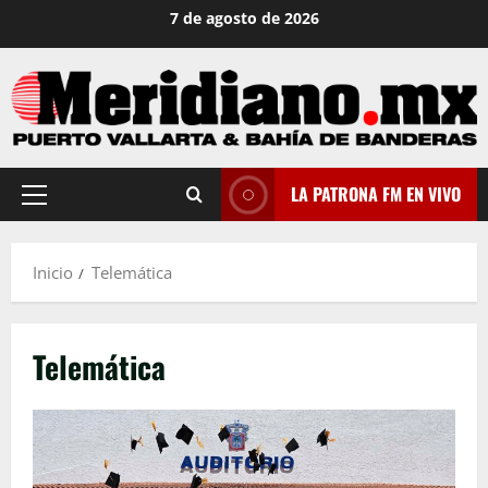
Saltar
7 de agosto de 2026
al
contenido
LA PATRONA FM EN VIVO
Menú
principal
Inicio
Telemática
Telemática