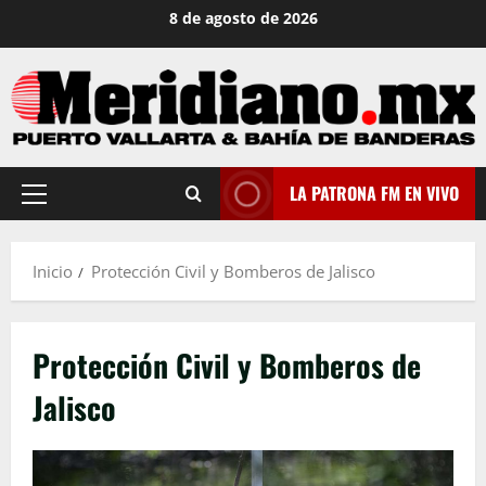
Saltar
8 de agosto de 2026
al
contenido
LA PATRONA FM EN VIVO
Menú
principal
Inicio
Protección Civil y Bomberos de Jalisco
Protección Civil y Bomberos de
Jalisco