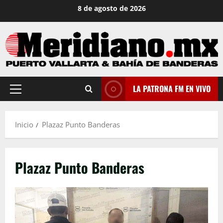
Saltar
8 de agosto de 2026
al
contenido
LA PATRONA FM EN VIVO
Menú
principal
Inicio
Plazaz Punto Banderas
Plazaz Punto Banderas