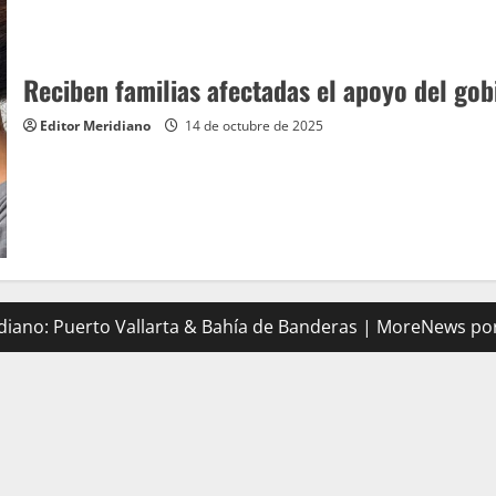
Reciben familias afectadas el apoyo del gob
Editor Meridiano
14 de octubre de 2025
iano: Puerto Vallarta & Bahía de Banderas
|
MoreNews
por