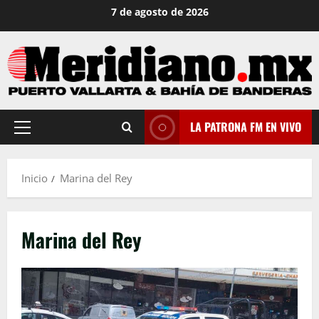
Saltar
7 de agosto de 2026
al
contenido
LA PATRONA FM EN VIVO
Menú
principal
Inicio
Marina del Rey
Marina del Rey