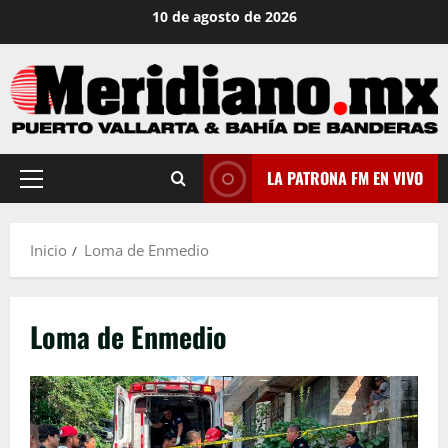
Saltar
10 de agosto de 2026
al
contenido
LA PATRONA FM EN VIVO
Menú
principal
Inicio
Loma de Enmedio
Loma de Enmedio