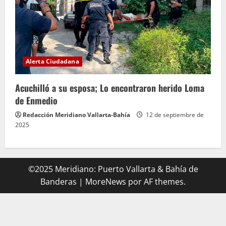
Alerta Ciudadana
Acuchilló a su esposa; Lo encontraron herido Loma
de Enmedio
Redacción Meridiano Vallarta-Bahía
12 de septiembre de
2025
©2025 Meridiano: Puerto Vallarta & Bahía de
Banderas
|
MoreNews
por AF themes.