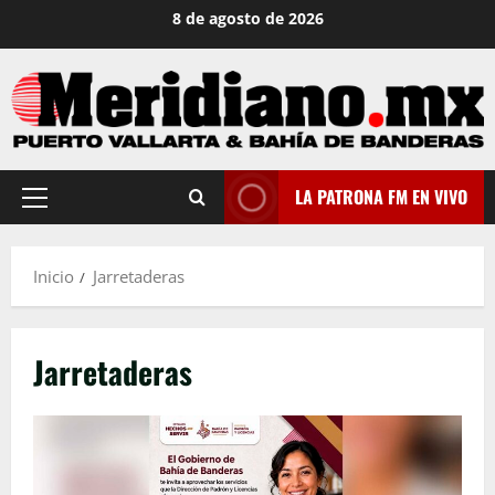
Saltar
8 de agosto de 2026
al
contenido
LA PATRONA FM EN VIVO
Menú
principal
Inicio
Jarretaderas
Jarretaderas