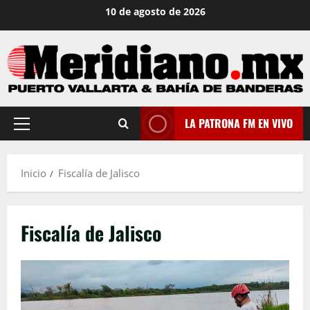
Saltar
10 de agosto de 2026
al
contenido
LA PATRONA FM EN VIVO
Menú
principal
Inicio
Fiscalía de Jalisco
Fiscalía de Jalisco