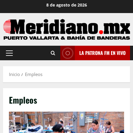
Saltar
8 de agosto de 2026
al
contenido
LA PATRONA FM EN VIVO
Menú
principal
Inicio
Empleos
Empleos