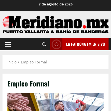
Saltar
7 de agosto de 2026
al
contenido
LA PATRONA FM EN VIVO
Menú
principal
Inicio
Empleo Formal
Empleo Formal