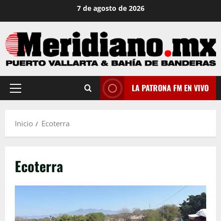
Saltar
7 de agosto de 2026
al
contenido
LA PATRONA FM EN VIVO
Menú
principal
Inicio
Ecoterra
Ecoterra