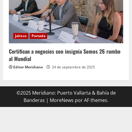
Jalisco
Portada
Certifican a negocios con insignia Somos 26 rumbo
al Mundial
Editor Meridiano
24 de septiembre de 2025
©2025 Meridiano: Puerto Vallarta & Bahía de
Banderas
|
MoreNews
por AF themes.