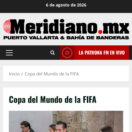
Saltar
6 de agosto de 2026
al
contenido
LA PATRONA FM EN VIVO
Menú
principal
Inicio
Copa del Mundo de la FIFA
Copa del Mundo de la FIFA