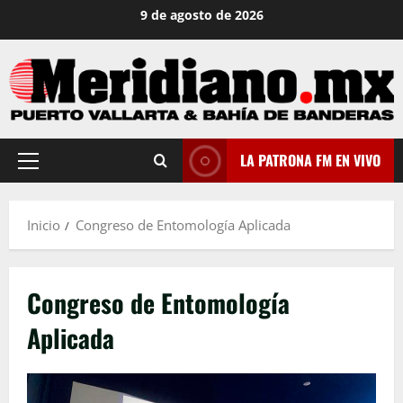
Saltar
9 de agosto de 2026
al
contenido
LA PATRONA FM EN VIVO
Menú
principal
Inicio
Congreso de Entomología Aplicada
Congreso de Entomología
Aplicada