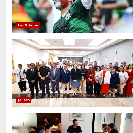
Las Víboras
Jalisco