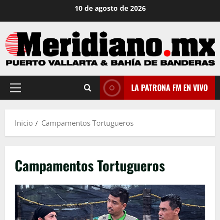
Saltar
10 de agosto de 2026
al
contenido
LA PATRONA FM EN VIVO
Menú
principal
Inicio
Campamentos Tortugueros
Campamentos Tortugueros