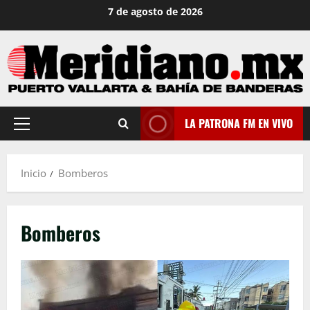
Saltar
7 de agosto de 2026
al
contenido
LA PATRONA FM EN VIVO
Menú
principal
Inicio
Bomberos
Bomberos