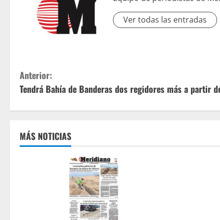
Ver todas las entradas
S
Anterior:
Tendrá Bahía de Banderas dos regidores más a partir d
i
g
u
MÁS NOTICIAS
e
l
e