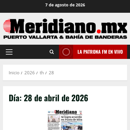
Saltar
7 de agosto de 2026
al
contenido
LA PATRONA FM EN VIVO
Menú
principal
Inicio
2026
th
28
Día:
28 de abril de 2026