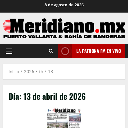
Saltar
8 de agosto de 2026
al
contenido
LA PATRONA FM EN VIVO
Menú
principal
Inicio
2026
th
13
Día:
13 de abril de 2026