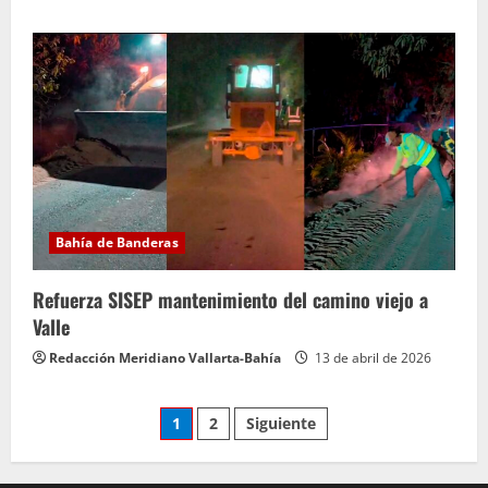
Bahía de Banderas
Refuerza SISEP mantenimiento del camino viejo a
Valle
Redacción Meridiano Vallarta-Bahía
13 de abril de 2026
Paginación
1
2
Siguiente
de