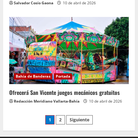
Salvador Cosío Gaona
10 de abril de 2026
Bahía de Banderas
Portada
Ofrecerá San Vicente juegos mecánicos gratuitos
Redacción Meridiano Vallarta-Bahía
10 de abril de 2026
Paginación
1
2
Siguiente
de