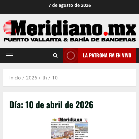
Saltar
7 de agosto de 2026
al
contenido
LA PATRONA FM EN VIVO
Menú
principal
Inicio
2026
th
10
Día:
10 de abril de 2026