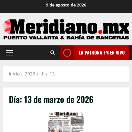
Saltar
9 de agosto de 2026
al
contenido
LA PATRONA FM EN VIVO
Menú
principal
Inicio
2026
th
13
Día:
13 de marzo de 2026