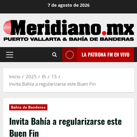
Saltar
7 de agosto de 2026
al
contenido
LA PATRONA FM EN VIVO
Menú
principal
Inicio
2025
th
15
Invita Bahía a regularizarse este Buen Fin
Bahía de Banderas
Invita Bahía a regularizarse este
Buen Fin