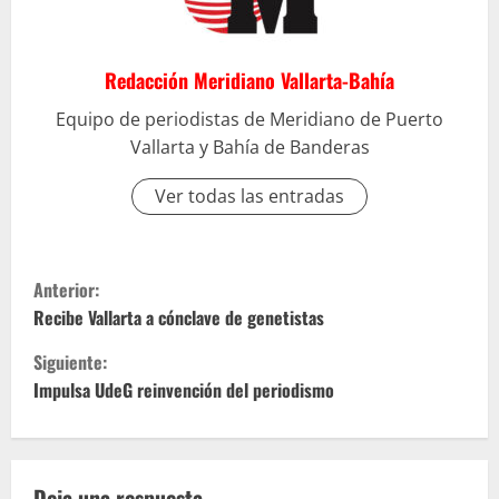
Redacción Meridiano Vallarta-Bahía
Equipo de periodistas de Meridiano de Puerto
Vallarta y Bahía de Banderas
Ver todas las entradas
S
Anterior:
i
Recibe Vallarta a cónclave de genetistas
Siguiente:
g
Impulsa UdeG reinvención del periodismo
u
e
Deja una respuesta