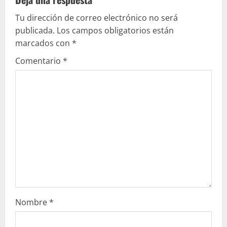
l
Tu dirección de correo electrónico no será
e
publicada.
Los campos obligatorios están
marcados con
*
y
Comentario
*
e
n
d
o
Nombre
*