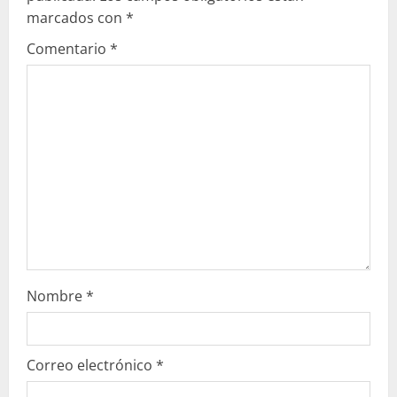
y
marcados con
*
e
Comentario
*
n
d
o
Nombre
*
Correo electrónico
*