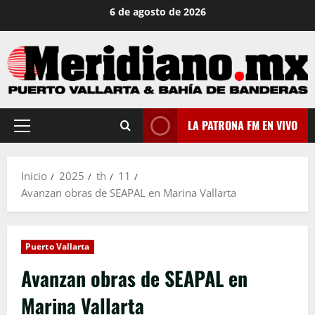
Saltar
6 de agosto de 2026
al
contenido
LA PATRONA FM EN VIVO
Menú
principal
Inicio
2025
th
11
Avanzan obras de SEAPAL en Marina Vallarta
Puerto Vallarta
Avanzan obras de SEAPAL en
Marina Vallarta