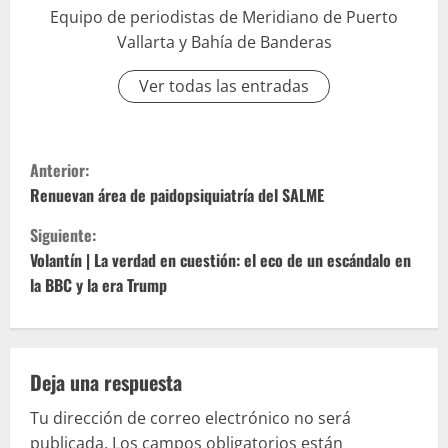
Equipo de periodistas de Meridiano de Puerto
Vallarta y Bahía de Banderas
Ver todas las entradas
S
Anterior:
i
Renuevan área de paidopsiquiatría del SALME
Siguiente:
g
Volantín | La verdad en cuestión: el eco de un escándalo en
u
la BBC y la era Trump
e
l
Deja una respuesta
e
Tu dirección de correo electrónico no será
publicada.
Los campos obligatorios están