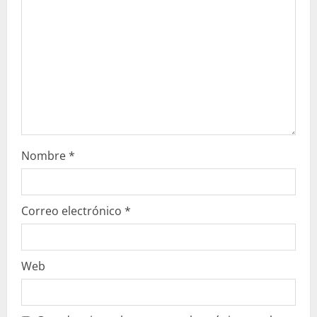
n
d
o
Nombre
*
Correo electrónico
*
Web