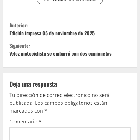
S
Anterior:
i
Edición impresa 05 de noviembre de 2025
Siguiente:
g
Veloz motociclista se embarró con dos camionetas
u
e
Deja una respuesta
l
Tu dirección de correo electrónico no será
e
publicada.
Los campos obligatorios están
marcados con
*
y
Comentario
*
e