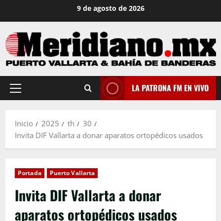
Saltar
9 de agosto de 2026
al
contenido
LA PATRONA FM EN VIVO
Menú
principal
Inicio
2025
th
30
Invita DIF Vallarta a donar aparatos ortopédicos usados
Portada
Puerto Vallarta
Invita DIF Vallarta a donar
aparatos ortopédicos usados