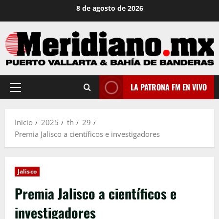
Saltar
8 de agosto de 2026
al
contenido
LA PATRONA FM EN VIVO
Menú
principal
Inicio
2025
th
29
Premia Jalisco a científicos e investigadores
Jalisco
Premia Jalisco a científicos e
investigadores