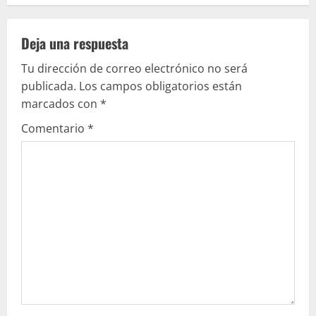
e
Deja una respuesta
l
Tu dirección de correo electrónico no será
e
publicada.
Los campos obligatorios están
marcados con
*
y
Comentario
*
e
n
d
o