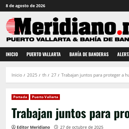
Saltar
8 de agosto de 2026
al
contenido
INICIO
PUERTO VALLARTA
BAHÍA DE BANDERAS
ALERT
Inicio
2025
th
27
Trabajan juntos para proteger a 
Portada
Puerto Vallarta
Trabajan juntos para pr
Editor Meridiano
27 de octubre de 2025