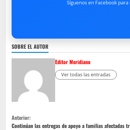
Síguenos en Facebook para re
SOBRE EL AUTOR
Editor Meridiano
Ver todas las entradas
S
Anterior:
Continúan las entregas de apoyo a familias afectadas t