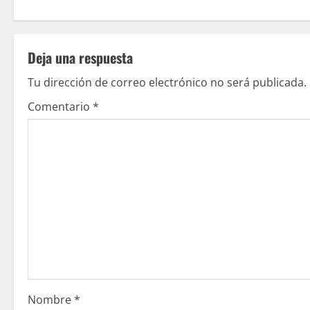
i
g
u
Deja una respuesta
e
Tu dirección de correo electrónico no será publicada.
Comentario
*
l
e
y
e
n
d
o
Nombre
*