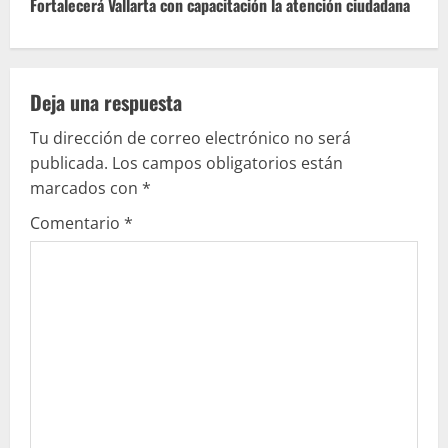
Fortalecerá Vallarta con capacitación la atención ciudadana
u
e
Deja una respuesta
l
Tu dirección de correo electrónico no será
e
publicada.
Los campos obligatorios están
marcados con
*
y
Comentario
*
e
n
d
o