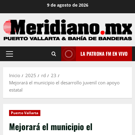
Saltar
9 de agosto de 2026
al
contenido
LA PATRONA FM EN VIVO
Menú
principal
Inicio
2025
rd
23
Mejorará el municipio el desarrollo juvenil con apoyo
estatal
Puerto Vallarta
Mejorará el municipio el