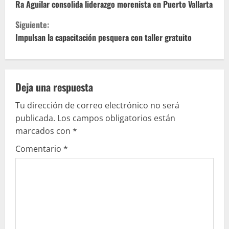
i
Ra Aguilar consolida liderazgo morenista en Puerto Vallarta
Siguiente:
g
Impulsan la capacitación pesquera con taller gratuito
u
e
Deja una respuesta
l
Tu dirección de correo electrónico no será
e
publicada.
Los campos obligatorios están
marcados con
*
y
Comentario
*
e
n
d
o