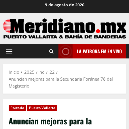
Saltar
9 de agosto de 2026
al
contenido
LA PATRONA FM EN VIVO
Menú
principal
Inicio
2025
nd
22
Anuncian mejoras para la Secundaria Foránea 78 del
Magisterio
Portada
Puerto Vallarta
Anuncian mejoras para la