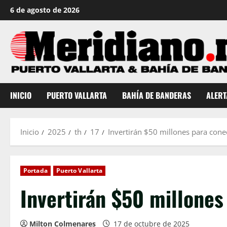
Saltar
6 de agosto de 2026
al
contenido
INICIO
PUERTO VALLARTA
BAHÍA DE BANDERAS
ALERT
Inicio
2025
th
17
Invertirán $50 millones para con
Portada
Puerto Vallarta
Invertirán $50 millones
Milton Colmenares
17 de octubre de 2025