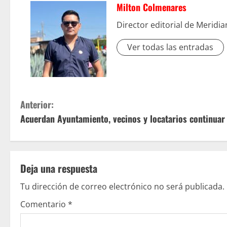
Milton Colmenares
Director editorial de Meridi
Ver todas las entradas
S
Anterior:
Acuerdan Ayuntamiento, vecinos y locatarios continuar
i
g
u
Deja una respuesta
e
Tu dirección de correo electrónico no será publicada.
Comentario
*
l