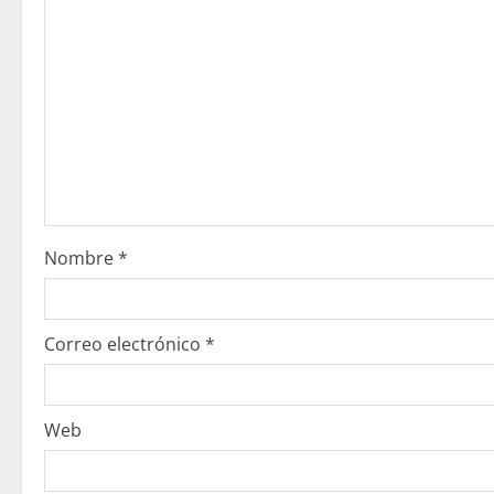
e
y
e
n
d
o
Nombre
*
Correo electrónico
*
Web