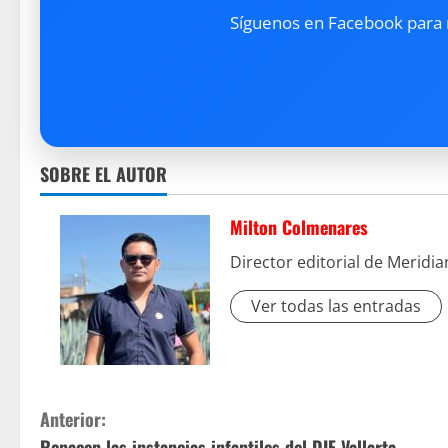
Síguenos en Facebook para re
SOBRE EL AUTOR
Milton Colmenares
Director editorial de Meridi
Ver todas las entradas
S
Anterior:
Renacen las instancias infantiles del DIF Vallarta