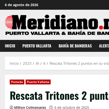
Saltar
6 de agosto de 2026
al
contenido
INICIO
PUERTO VALLARTA
BAHÍA DE BANDERAS
ALERT
Inicio
2025
th
6
Rescata Tritones 2 puntos en su visi
Portada
Puerto Vallarta
Rescata Tritones 2 punto
Milton Colmenares
6 de octubre de 2025