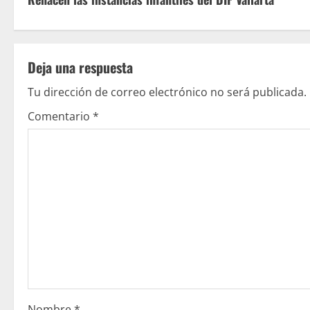
i
g
u
Deja una respuesta
e
Tu dirección de correo electrónico no será publicada.
Comentario
*
l
e
y
e
n
d
o
Nombre
*