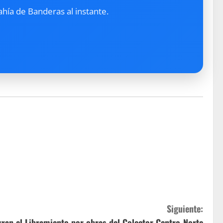
ahía de Banderas al instante.
Siguiente:
rran el Libramiento por obras del Colector Centro-Norte