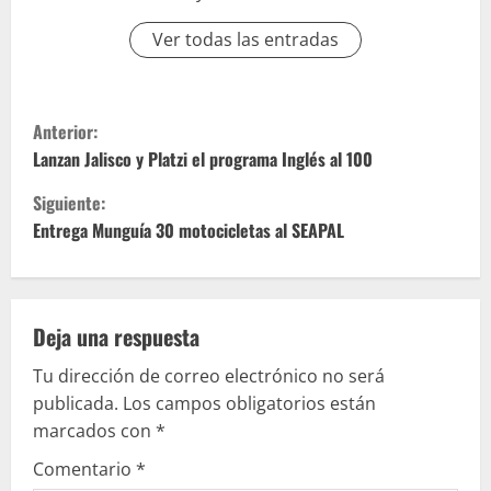
Ver todas las entradas
S
Anterior:
i
Lanzan Jalisco y Platzi el programa Inglés al 100
Siguiente:
g
Entrega Munguía 30 motocicletas al SEAPAL
u
e
Deja una respuesta
l
Tu dirección de correo electrónico no será
e
publicada.
Los campos obligatorios están
marcados con
*
y
Comentario
*