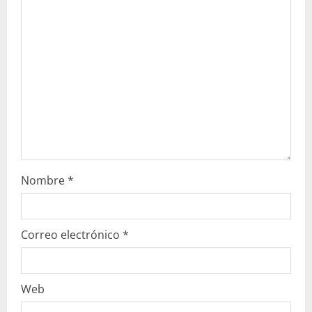
e
n
d
o
Nombre
*
Correo electrónico
*
Web