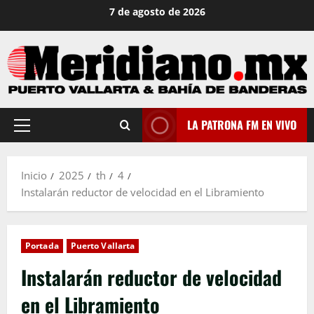
Saltar
7 de agosto de 2026
al
contenido
LA PATRONA FM EN VIVO
Menú
principal
Inicio
2025
th
4
Instalarán reductor de velocidad en el Libramiento
Portada
Puerto Vallarta
Instalarán reductor de velocidad
en el Libramiento