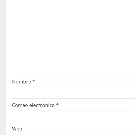
l
e
y
e
n
d
o
Nombre
*
Correo electrónico
*
Web