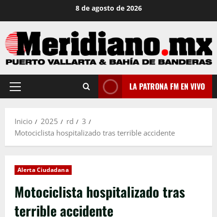
Saltar
8 de agosto de 2026
al
contenido
LA PATRONA FM EN VIVO
Menú
principal
Inicio
2025
rd
3
Motociclista hospitalizado tras terrible accidente
Alerta Ciudadana
Motociclista hospitalizado tras
terrible accidente