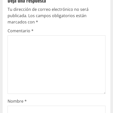
Deja una respuesta
e
Tu dirección de correo electrónico no será
publicada.
Los campos obligatorios están
y
marcados con
*
e
Comentario
*
n
d
o
Nombre
*