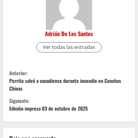
Adrián De Los Santos
Ver todas las entradas
S
Anterior:
i
Perrito salvó a canadiense durante incendio en Conchas
Chinas
g
Siguiente:
u
Edición impresa 03 de octubre de 2025
e
l