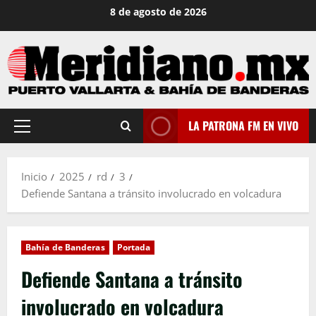
Saltar
8 de agosto de 2026
al
contenido
LA PATRONA FM EN VIVO
Menú
principal
Inicio
2025
rd
3
Defiende Santana a tránsito involucrado en volcadura
Bahía de Banderas
Portada
Defiende Santana a tránsito
involucrado en volcadura