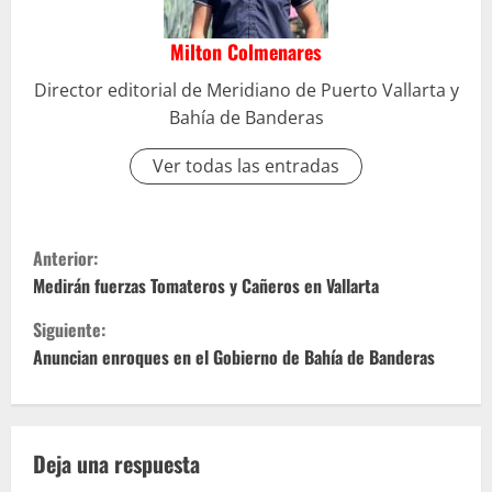
Milton Colmenares
Director editorial de Meridiano de Puerto Vallarta y
Bahía de Banderas
Ver todas las entradas
S
Anterior:
i
Medirán fuerzas Tomateros y Cañeros en Vallarta
Siguiente:
g
Anuncian enroques en el Gobierno de Bahía de Banderas
u
e
Deja una respuesta
l