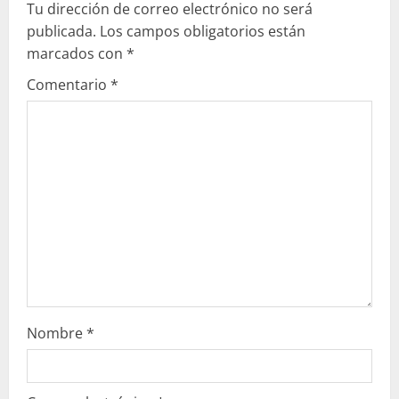
Tu dirección de correo electrónico no será
e
publicada.
Los campos obligatorios están
marcados con
*
y
Comentario
*
e
n
d
o
Nombre
*