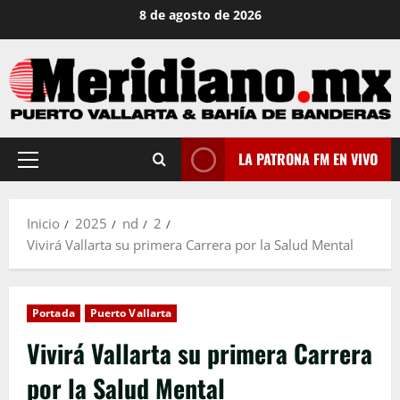
Saltar
8 de agosto de 2026
al
contenido
LA PATRONA FM EN VIVO
Menú
principal
Inicio
2025
nd
2
Vivirá Vallarta su primera Carrera por la Salud Mental
Portada
Puerto Vallarta
Vivirá Vallarta su primera Carrera
por la Salud Mental