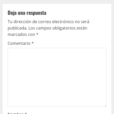
l
e
Deja una respuesta
Tu dirección de correo electrónico no será
y
publicada.
Los campos obligatorios están
e
marcados con
*
Comentario
*
n
d
o