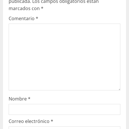
e
publicada.
Los campos obligatorios están
marcados con
*
y
Comentario
*
e
n
d
o
Nombre
*
Correo electrónico
*