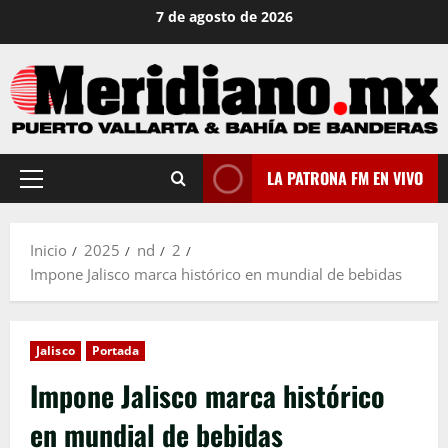
Saltar
7 de agosto de 2026
al
contenido
LA PATRONA FM EN VIVO
Menú
principal
Inicio
2025
nd
2
Impone Jalisco marca histórico en mundial de bebidas
Jalisco
Portada
Impone Jalisco marca histórico
en mundial de bebidas