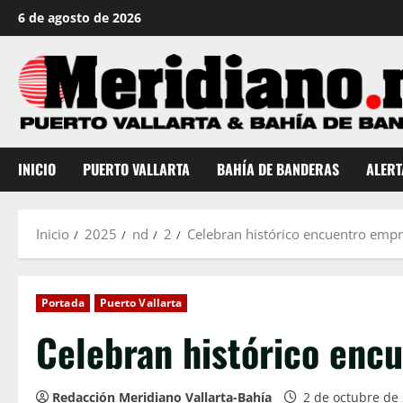
Saltar
6 de agosto de 2026
al
contenido
INICIO
PUERTO VALLARTA
BAHÍA DE BANDERAS
ALERT
Inicio
2025
nd
2
Celebran histórico encuentro empr
Portada
Puerto Vallarta
Celebran histórico encu
Redacción Meridiano Vallarta-Bahía
2 de octubre de