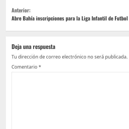
S
Anterior:
Abre Bahía inscripciones para la Liga Infantil de Futbo
i
g
u
Deja una respuesta
e
Tu dirección de correo electrónico no será publicada.
Comentario
*
l
e
y
e
n