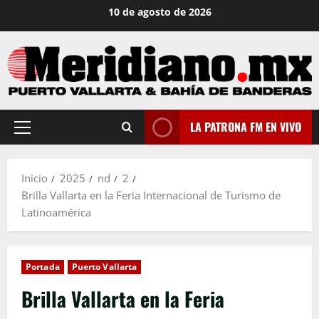
Saltar
10 de agosto de 2026
al
contenido
LA PATRONA FM EN VIVO
Menú
principal
Inicio
2025
nd
2
Brilla Vallarta en la Feria Internacional de Turismo de
Latinoamérica
Portada
Puerto Vallarta
Brilla Vallarta en la Feria