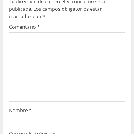
e
Tu dirección de correo electrónico no será
publicada.
Los campos obligatorios están
y
marcados con
*
e
Comentario
*
n
d
o
Nombre
*
Correo electrónico
*