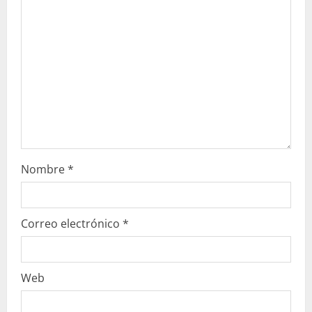
n
d
o
Nombre
*
Correo electrónico
*
Web