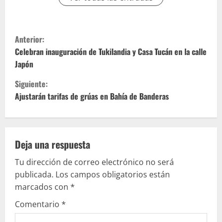
S
Anterior:
i
Celebran inauguración de Tukilandia y Casa Tucán en la calle
Japón
g
Siguiente:
u
Ajustarán tarifas de grúas en Bahía de Banderas
e
l
Deja una respuesta
e
Tu dirección de correo electrónico no será
publicada.
Los campos obligatorios están
y
marcados con
*
e
Comentario
*