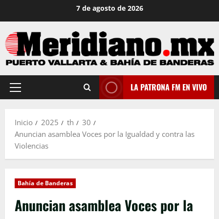
Saltar
7 de agosto de 2026
al
contenido
LA PATRONA FM EN VIVO
Menú
principal
Inicio
2025
th
30
Anuncian asamblea Voces por la Igualdad y contra las
Violencias
Bahía de Banderas
Anuncian asamblea Voces por la