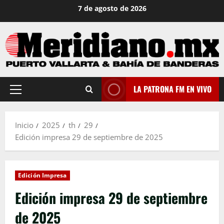
Saltar
7 de agosto de 2026
al
contenido
LA PATRONA FM EN VIVO
Menú
principal
Inicio
2025
th
29
Edición impresa 29 de septiembre de 2025
Edición Impresa
Edición impresa 29 de septiembre
de 2025