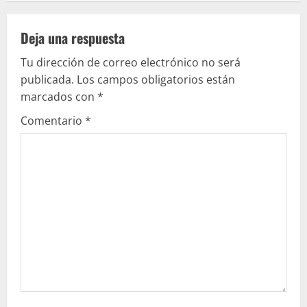
e
Deja una respuesta
l
Tu dirección de correo electrónico no será
e
publicada.
Los campos obligatorios están
marcados con
*
y
Comentario
*
e
n
d
o