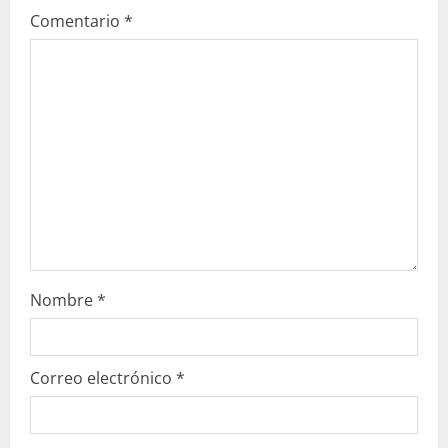
e
Comentario
*
n
d
o
Nombre
*
Correo electrónico
*