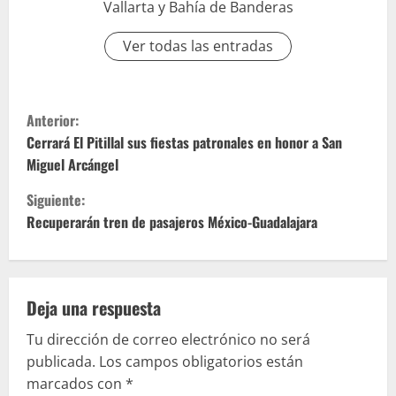
Vallarta y Bahía de Banderas
Ver todas las entradas
S
Anterior:
i
Cerrará El Pitillal sus fiestas patronales en honor a San
Miguel Arcángel
g
Siguiente:
u
Recuperarán tren de pasajeros México-Guadalajara
e
l
Deja una respuesta
e
Tu dirección de correo electrónico no será
publicada.
Los campos obligatorios están
y
marcados con
*