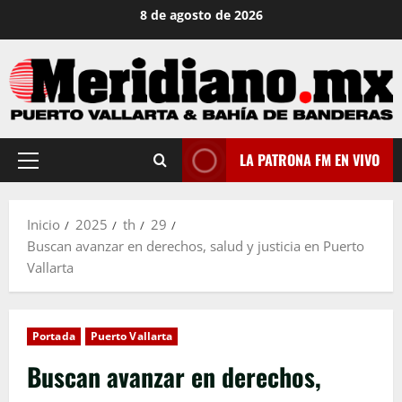
Saltar
8 de agosto de 2026
al
contenido
LA PATRONA FM EN VIVO
Menú
principal
Inicio
2025
th
29
Buscan avanzar en derechos, salud y justicia en Puerto
Vallarta
Portada
Puerto Vallarta
Buscan avanzar en derechos,