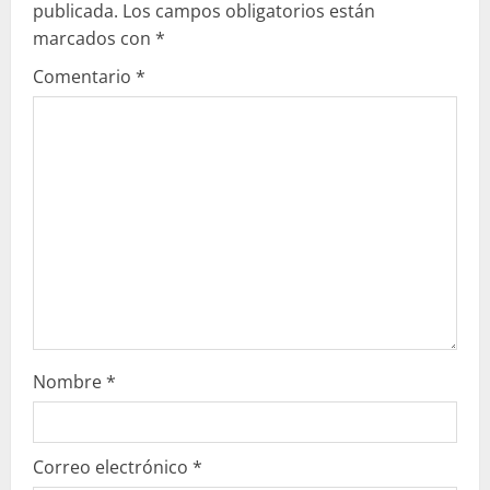
publicada.
Los campos obligatorios están
y
marcados con
*
e
Comentario
*
n
d
o
Nombre
*
Correo electrónico
*