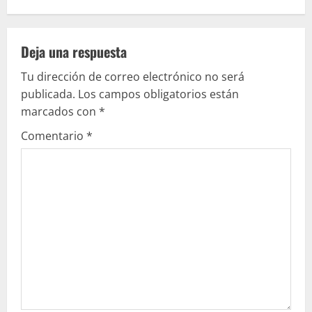
u
e
Deja una respuesta
l
Tu dirección de correo electrónico no será
e
publicada.
Los campos obligatorios están
marcados con
*
y
Comentario
*
e
n
d
o