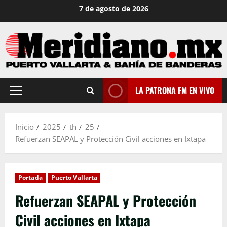
Saltar
7 de agosto de 2026
al
contenido
LA PATRONA FM EN VIVO
Menú
principal
Inicio
2025
th
25
Refuerzan SEAPAL y Protección Civil acciones en Ixtapa
Portada
Puerto Vallarta
Refuerzan SEAPAL y Protección
Civil acciones en Ixtapa