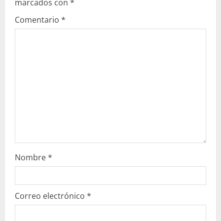
marcados con
*
y
Comentario
*
e
n
d
o
Nombre
*
Correo electrónico
*