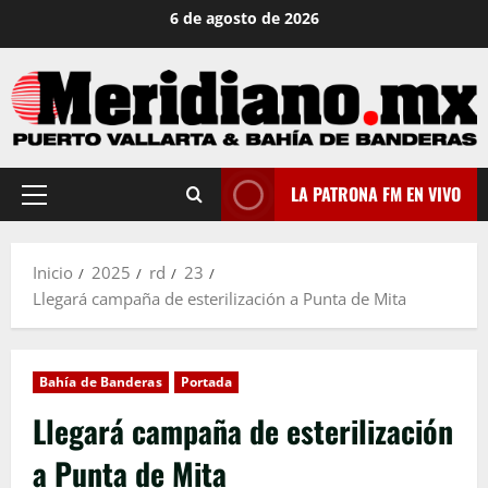
Saltar
6 de agosto de 2026
al
contenido
LA PATRONA FM EN VIVO
Menú
principal
Inicio
2025
rd
23
Llegará campaña de esterilización a Punta de Mita
Bahía de Banderas
Portada
Llegará campaña de esterilización
a Punta de Mita