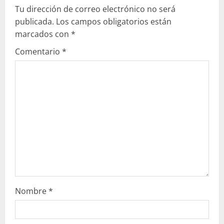
Tu dirección de correo electrónico no será
e
publicada.
Los campos obligatorios están
marcados con
*
y
Comentario
*
e
n
d
o
Nombre
*