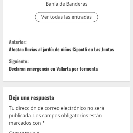
Bahía de Banderas
Ver todas las entradas
S
Anterior:
i
Afectan lluvias al jardín de niños Cipactli en Las Juntas
Siguiente:
g
Declaran emergencia en Vallarta por tormenta
u
e
Deja una respuesta
l
Tu dirección de correo electrónico no será
e
publicada.
Los campos obligatorios están
marcados con
*
y