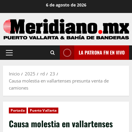
Saltar
6 de agosto de 2026
al
contenido
LA PATRONA FM EN VIVO
Menú
principal
Inicio
2025
rd
23
Causa molestia en vallartenses presunta venta de
camiones
Portada
Puerto Vallarta
Causa molestia en vallartenses