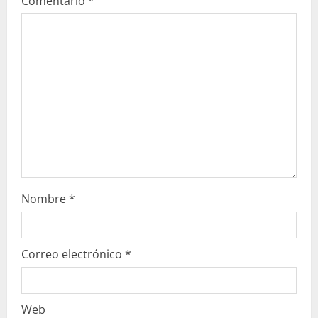
Comentario
*
e
n
d
o
Nombre
*
Correo electrónico
*
Web