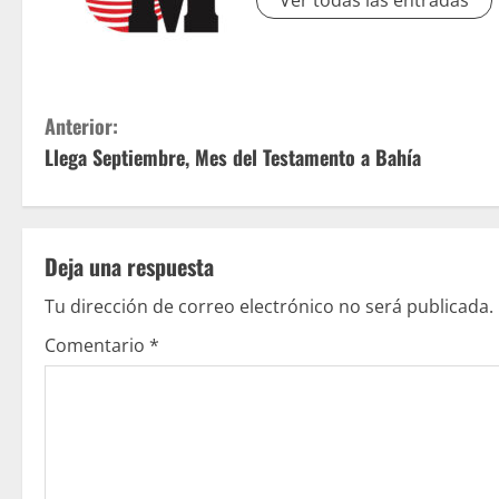
Ver todas las entradas
S
Anterior:
Llega Septiembre, Mes del Testamento a Bahía
i
g
u
Deja una respuesta
e
Tu dirección de correo electrónico no será publicada.
Comentario
*
l
e
y