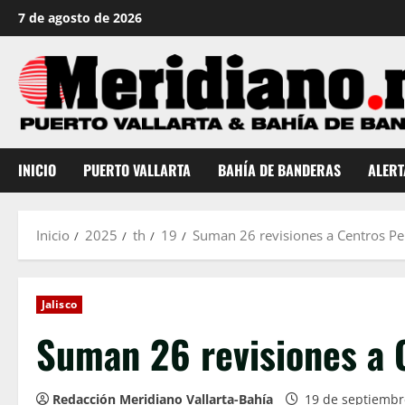
Saltar
7 de agosto de 2026
al
contenido
INICIO
PUERTO VALLARTA
BAHÍA DE BANDERAS
ALERT
Inicio
2025
th
19
Suman 26 revisiones a Centros Pen
Jalisco
Suman 26 revisiones a C
Redacción Meridiano Vallarta-Bahía
19 de septiembr