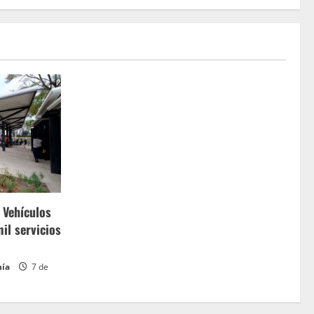
 Vehículos
il servicios
hía
7 de