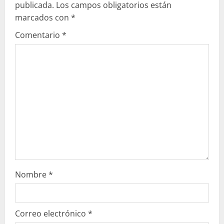
e
publicada.
Los campos obligatorios están
marcados con
*
y
Comentario
*
e
n
d
o
Nombre
*
Correo electrónico
*