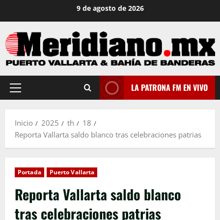
Saltar
9 de agosto de 2026
al
contenido
LA PATRONA FM EN VIVO
Menú
principal
Inicio
2025
th
18
Reporta Vallarta saldo blanco tras celebraciones patrias
Portada
Puerto Vallarta
Reporta Vallarta saldo blanco
tras celebraciones patrias